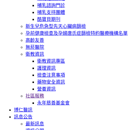
哺乳諮詢門診
哺乳支持團體
酷寶貝期刊
新生兒危急型先天心臟病篩檢
孕前健康檢查及孕婦唐氏症篩檢特約醫療機構名單
高齡友善
無菸醫院
衛教資訊
衛教資訊專區
護理資訊
檢查注意事項
藥物安全資訊
營養資訊
社區服務
永年慈善基金會
博仁醫訊
訊息公告
最新訊息