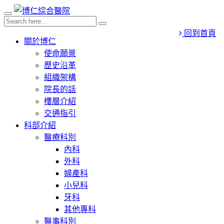
回到首頁
關於博仁
使命願景
歷史沿革
組織架構
院長的話
樓層介紹
交通指引
科部介紹
醫療科別
內科
外科
婦產科
小兒科
牙科
其他專科
醫事科別