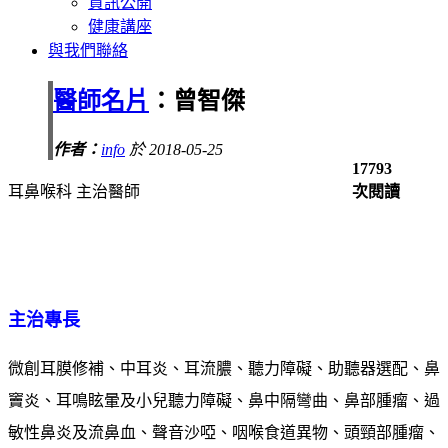
資訊公開
健康講座
與我們聯絡
醫師名片
：曾智傑
作者：
info
於 2018-05-25
17793
耳鼻喉科 主治醫師
次閱讀
主治專長
微創耳膜修補、中耳炎、耳流膿、聽力障礙、助聽器選配、鼻
竇炎、耳鳴眩暈及小兒聽力障礙、鼻中隔彎曲、鼻部腫瘤、過
敏性鼻炎及流鼻血、聲音沙啞、咽喉食道異物、頭頸部腫瘤、