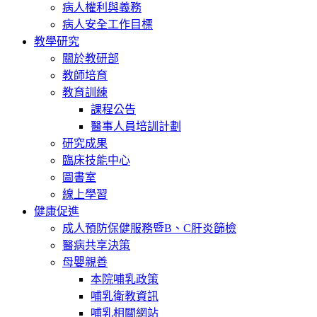
病人權利與義務
病人安全工作目標
教學研究
關於教研部
教師培育
教育訓練
課程公告
醫事人員培訓計劃
研究成果
臨床技能中心
圖書室
線上學習
健康促進
成人預防保健服務暨B、C肝炎篩檢
醫病共享決策
母嬰親善
本院哺乳政策
哺乳衛教資訊
哺乳相關網站