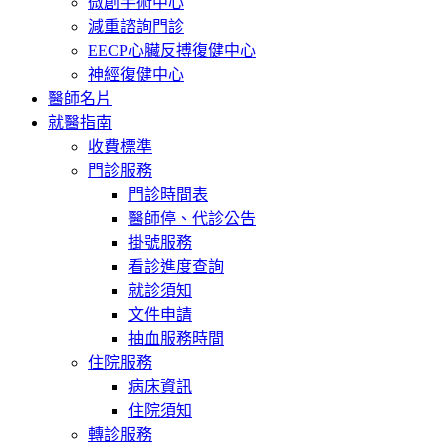
微創手術中心
減重諮詢門診
EECP心臟反搏復健中心
神經復健中心
醫師名片
就醫指南
收費標準
門診服務
門診時間表
醫師停、代診公告
掛號服務
看診進度查詢
就診須知
文件申請
抽血服務時間
住院服務
病床資訊
住院須知
轉診服務