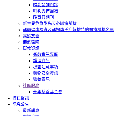
哺乳諮詢門診
哺乳支持團體
酷寶貝期刊
新生兒危急型先天心臟病篩檢
孕前健康檢查及孕婦唐氏症篩檢特約醫療機構名單
高齡友善
無菸醫院
衛教資訊
衛教資訊專區
護理資訊
檢查注意事項
藥物安全資訊
營養資訊
社區服務
永年慈善基金會
博仁醫訊
訊息公告
最新訊息