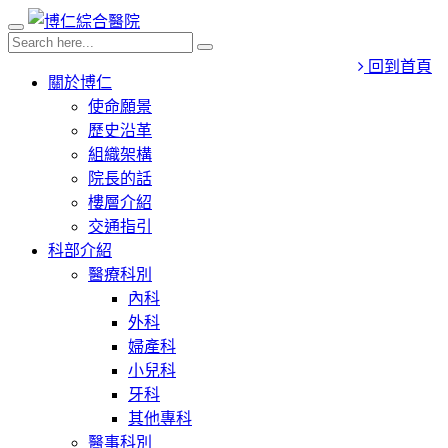
回到首頁
關於博仁
使命願景
歷史沿革
組織架構
院長的話
樓層介紹
交通指引
科部介紹
醫療科別
內科
外科
婦產科
小兒科
牙科
其他專科
醫事科別