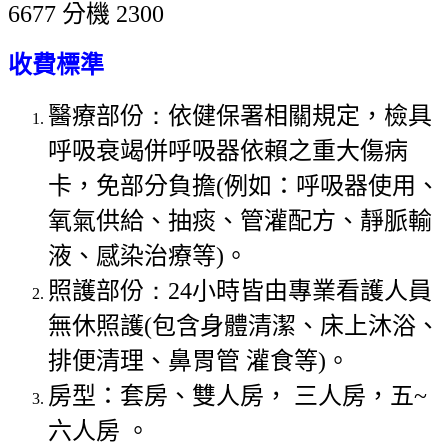
6677 分機 2300
收費標準
醫療部份
：
依健保署相關規定，檢具
呼吸衰竭併呼吸器依賴之重大傷病
卡，免
部分負擔(
例如：呼吸器使用、
氧氣供給、抽痰、管灌配方、靜脈輸
液、感染治療等)。
照護部份
：24
小時皆由專業看護人員
無休照護
(
包含身體清潔、床上沐浴、
排便清理、鼻胃管 灌食等
)
。
房型：套房、雙人房， 三人房，
五
~
六人房 。