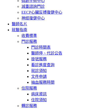
微創手術中心
減重諮詢門診
EECP心臟反搏復健中心
神經復健中心
醫師名片
就醫指南
收費標準
門診服務
門診時間表
醫師停、代診公告
掛號服務
看診進度查詢
就診須知
文件申請
抽血服務時間
住院服務
病床資訊
住院須知
轉診服務