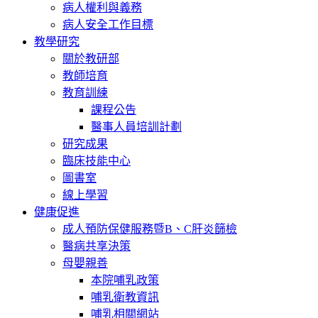
病人權利與義務
病人安全工作目標
教學研究
關於教研部
教師培育
教育訓練
課程公告
醫事人員培訓計劃
研究成果
臨床技能中心
圖書室
線上學習
健康促進
成人預防保健服務暨B、C肝炎篩檢
醫病共享決策
母嬰親善
本院哺乳政策
哺乳衛教資訊
哺乳相關網站