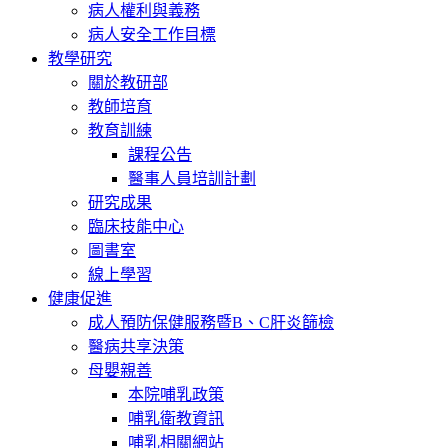
病人權利與義務
病人安全工作目標
教學研究
關於教研部
教師培育
教育訓練
課程公告
醫事人員培訓計劃
研究成果
臨床技能中心
圖書室
線上學習
健康促進
成人預防保健服務暨B、C肝炎篩檢
醫病共享決策
母嬰親善
本院哺乳政策
哺乳衛教資訊
哺乳相關網站