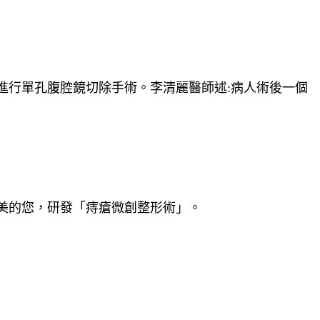
進行單孔腹腔鏡切除手術。
李清麗
醫師述:病人術後一個
美的您，研發「痔瘡微創整形術」。