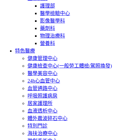
護理部
醫學檢驗中心
影像醫學科
藥劑科
物理治療科
營養科
特色醫療
健康管理中心
健康檢查中心(一般勞工體檢/駕照換發)
醫學美容中心
24h心血管中心
血管通路中心
呼吸照護病房
居家護理所
血液透析中心
體外震波碎石中心
特別門診
海扶治療中心