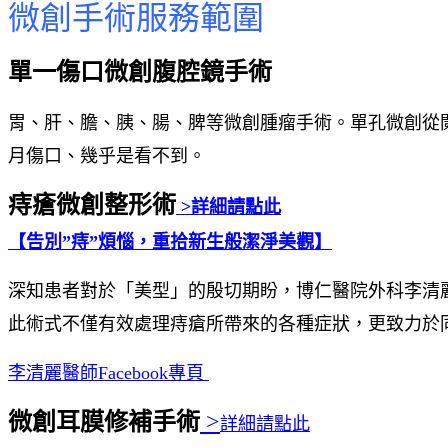
微創手術服務範圍
單一傷口微創腹腔鏡手術
胃、肝、膽、胰、腸、脾等微創腫瘤手術。單孔微創從
月傷口、幾乎是看不到。
痔瘡微創整形術
>
詳細請點此
【告別”痔”煩惱，重拾新生般潔淨美觀】
深知患者對於「美型」的殷切期盼，博仁醫院外科李清
此術式不僅有效處理痔瘡所帶來的各種症狀，更致力於
李清麗醫師Facebook專頁
微創耳膜修補手術
>
詳細請點此