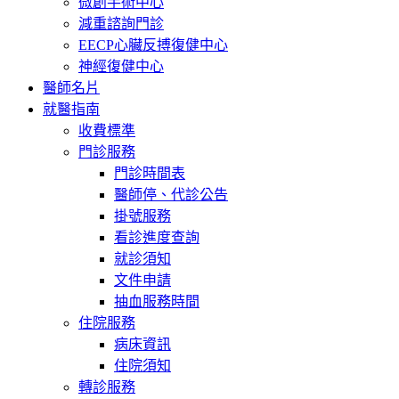
微創手術中心
減重諮詢門診
EECP心臟反搏復健中心
神經復健中心
醫師名片
就醫指南
收費標準
門診服務
門診時間表
醫師停、代診公告
掛號服務
看診進度查詢
就診須知
文件申請
抽血服務時間
住院服務
病床資訊
住院須知
轉診服務