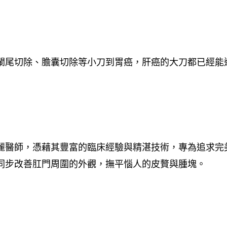
闌尾切除、膽囊切除等小刀到胃癌，肝癌的大刀都已經能
麗醫師，憑藉其豐富的臨床經驗與精湛技術，專為追求完
同步改善肛門周圍的外觀，撫平惱人的皮贅與腫塊。