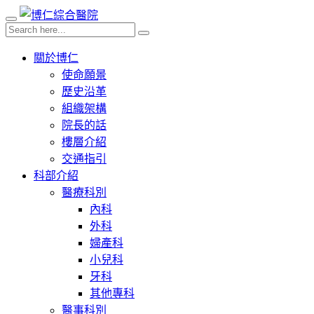
關於博仁
使命願景
歷史沿革
組織架構
院長的話
樓層介紹
交通指引
科部介紹
醫療科別
內科
外科
婦產科
小兒科
牙科
其他專科
醫事科別