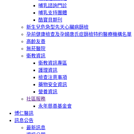
哺乳諮詢門診
哺乳支持團體
酷寶貝期刊
新生兒危急型先天心臟病篩檢
孕前健康檢查及孕婦唐氏症篩檢特約醫療機構名單
高齡友善
無菸醫院
衛教資訊
衛教資訊專區
護理資訊
檢查注意事項
藥物安全資訊
營養資訊
社區服務
永年慈善基金會
博仁醫訊
訊息公告
最新訊息