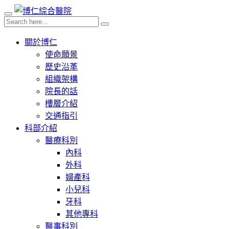
關於博仁
使命願景
歷史沿革
組織架構
院長的話
樓層介紹
交通指引
科部介紹
醫療科別
內科
外科
婦產科
小兒科
牙科
其他專科
醫事科別