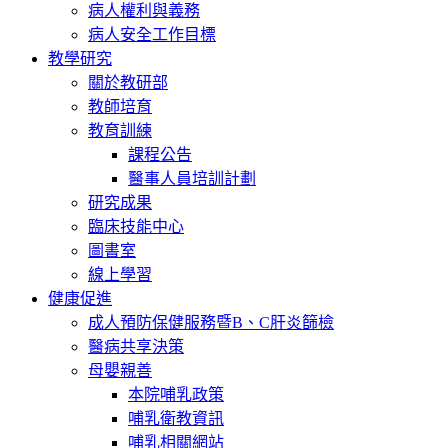
病人權利與義務
病人安全工作目標
教學研究
關於教研部
教師培育
教育訓練
課程公告
醫事人員培訓計劃
研究成果
臨床技能中心
圖書室
線上學習
健康促進
成人預防保健服務暨B、C肝炎篩檢
醫病共享決策
母嬰親善
本院哺乳政策
哺乳衛教資訊
哺乳相關網站