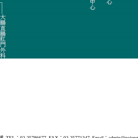
6號
TEL：02-25786677
FAX：02-25771347
Email：admin@pojeng