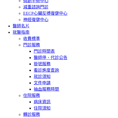
微創手術中心
減重諮詢門診
EECP心臟反搏復健中心
神經復健中心
醫師名片
就醫指南
收費標準
門診服務
門診時間表
醫師停、代診公告
掛號服務
看診進度查詢
就診須知
文件申請
抽血服務時間
住院服務
病床資訊
住院須知
轉診服務