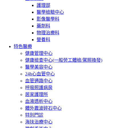
護理部
醫學檢驗中心
影像醫學科
藥劑科
物理治療科
營養科
特色醫療
健康管理中心
健康檢查中心(一般勞工體檢/駕照換發)
醫學美容中心
24h心血管中心
血管通路中心
呼吸照護病房
居家護理所
血液透析中心
體外震波碎石中心
特別門診
海扶治療中心