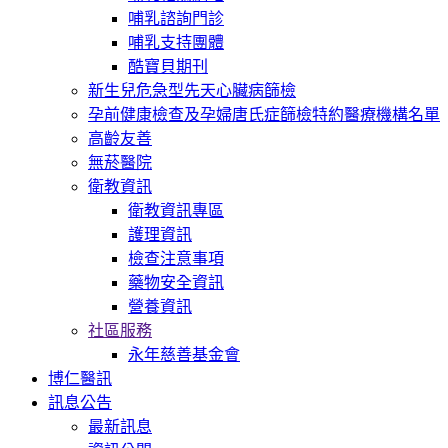
哺乳諮詢門診
哺乳支持團體
酷寶貝期刊
新生兒危急型先天心臟病篩檢
孕前健康檢查及孕婦唐氏症篩檢特約醫療機構名單
高齡友善
無菸醫院
衛教資訊
衛教資訊專區
護理資訊
檢查注意事項
藥物安全資訊
營養資訊
社區服務
永年慈善基金會
博仁醫訊
訊息公告
最新訊息