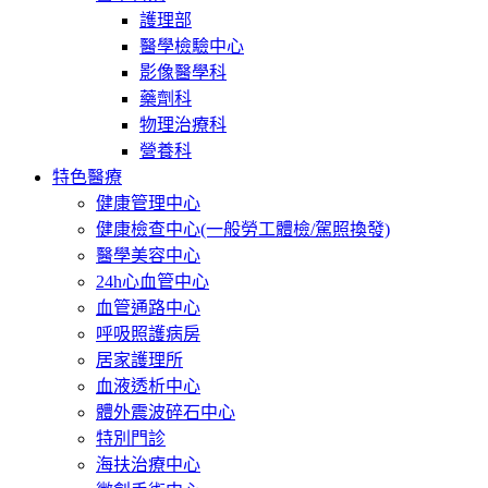
護理部
醫學檢驗中心
影像醫學科
藥劑科
物理治療科
營養科
特色醫療
健康管理中心
健康檢查中心(一般勞工體檢/駕照換發)
醫學美容中心
24h心血管中心
血管通路中心
呼吸照護病房
居家護理所
血液透析中心
體外震波碎石中心
特別門診
海扶治療中心