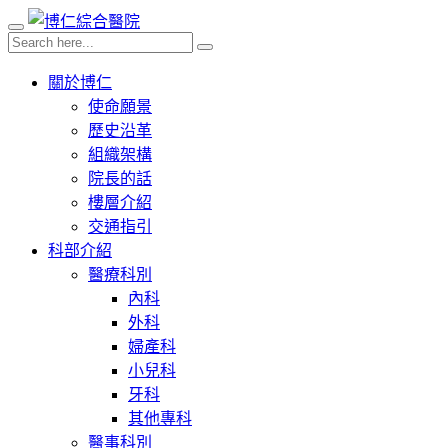
關於博仁
使命願景
歷史沿革
組織架構
院長的話
樓層介紹
交通指引
科部介紹
醫療科別
內科
外科
婦產科
小兒科
牙科
其他專科
醫事科別