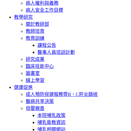
病人權利與義務
病人安全工作目標
教學研究
關於教研部
教師培育
教育訓練
課程公告
醫事人員培訓計劃
研究成果
臨床技能中心
圖書室
線上學習
健康促進
成人預防保健服務暨B、C肝炎篩檢
醫病共享決策
母嬰親善
本院哺乳政策
哺乳衛教資訊
哺乳相關網站