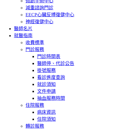
微創手術中心
減重諮詢門診
EECP心臟反搏復健中心
神經復健中心
醫師名片
就醫指南
收費標準
門診服務
門診時間表
醫師停、代診公告
掛號服務
看診進度查詢
就診須知
文件申請
抽血服務時間
住院服務
病床資訊
住院須知
轉診服務