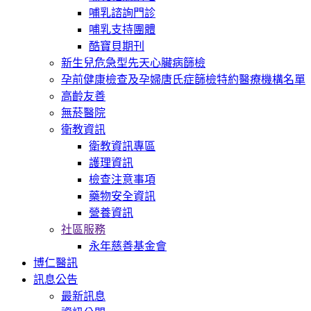
哺乳諮詢門診
哺乳支持團體
酷寶貝期刊
新生兒危急型先天心臟病篩檢
孕前健康檢查及孕婦唐氏症篩檢特約醫療機構名單
高齡友善
無菸醫院
衛教資訊
衛教資訊專區
護理資訊
檢查注意事項
藥物安全資訊
營養資訊
社區服務
永年慈善基金會
博仁醫訊
訊息公告
最新訊息