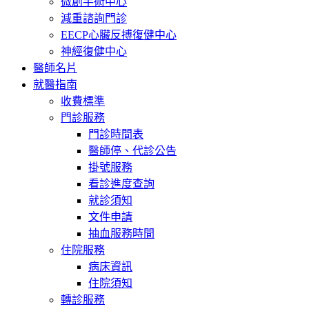
微創手術中心
減重諮詢門診
EECP心臟反搏復健中心
神經復健中心
醫師名片
就醫指南
收費標準
門診服務
門診時間表
醫師停、代診公告
掛號服務
看診進度查詢
就診須知
文件申請
抽血服務時間
住院服務
病床資訊
住院須知
轉診服務