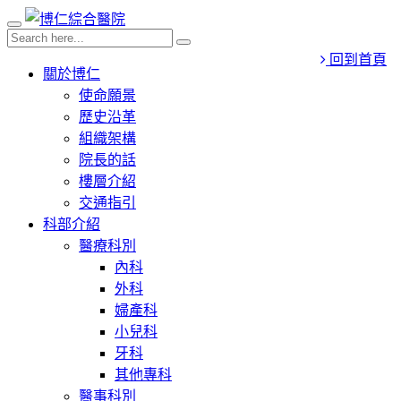
回到首頁
關於博仁
使命願景
歷史沿革
組織架構
院長的話
樓層介紹
交通指引
科部介紹
醫療科別
內科
外科
婦產科
小兒科
牙科
其他專科
醫事科別