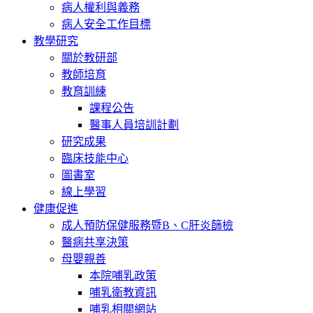
病人權利與義務
病人安全工作目標
教學研究
關於教研部
教師培育
教育訓練
課程公告
醫事人員培訓計劃
研究成果
臨床技能中心
圖書室
線上學習
健康促進
成人預防保健服務暨B、C肝炎篩檢
醫病共享決策
母嬰親善
本院哺乳政策
哺乳衛教資訊
哺乳相關網站