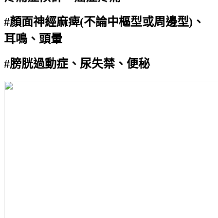
#
顏面神經麻痺(不論中樞型或周邊型)、
耳鳴、頭暈
#
膀胱過動症、尿失禁、便秘