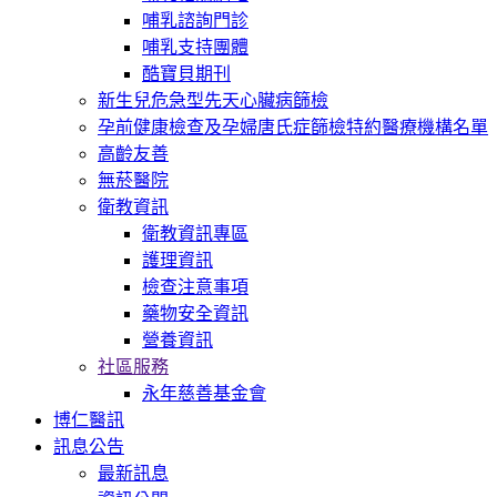
哺乳諮詢門診
哺乳支持團體
酷寶貝期刊
新生兒危急型先天心臟病篩檢
孕前健康檢查及孕婦唐氏症篩檢特約醫療機構名單
高齡友善
無菸醫院
衛教資訊
衛教資訊專區
護理資訊
檢查注意事項
藥物安全資訊
營養資訊
社區服務
永年慈善基金會
博仁醫訊
訊息公告
最新訊息