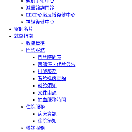
微創手術中心
減重諮詢門診
EECP心臟反搏復健中心
神經復健中心
醫師名片
就醫指南
收費標準
門診服務
門診時間表
醫師停、代診公告
掛號服務
看診進度查詢
就診須知
文件申請
抽血服務時間
住院服務
病床資訊
住院須知
轉診服務