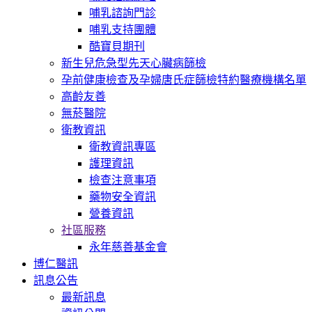
哺乳諮詢門診
哺乳支持團體
酷寶貝期刊
新生兒危急型先天心臟病篩檢
孕前健康檢查及孕婦唐氏症篩檢特約醫療機構名單
高齡友善
無菸醫院
衛教資訊
衛教資訊專區
護理資訊
檢查注意事項
藥物安全資訊
營養資訊
社區服務
永年慈善基金會
博仁醫訊
訊息公告
最新訊息