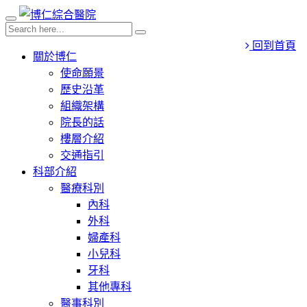
回到首頁
關於博仁
使命願景
歷史沿革
組織架構
院長的話
樓層介紹
交通指引
科部介紹
醫療科別
內科
外科
婦產科
小兒科
牙科
其他專科
醫事科別