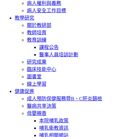
病人權利與義務
病人安全工作目標
教學研究
關於教研部
教師培育
教育訓練
課程公告
醫事人員培訓計劃
研究成果
臨床技能中心
圖書室
線上學習
健康促進
成人預防保健服務暨B、C肝炎篩檢
醫病共享決策
母嬰親善
本院哺乳政策
哺乳衛教資訊
哺乳相關網站