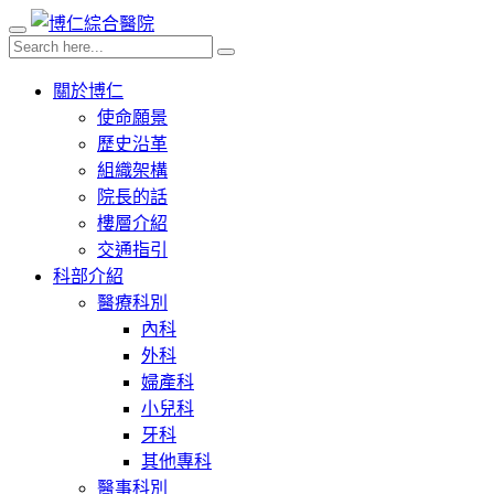
關於博仁
使命願景
歷史沿革
組織架構
院長的話
樓層介紹
交通指引
科部介紹
醫療科別
內科
外科
婦產科
小兒科
牙科
其他專科
醫事科別