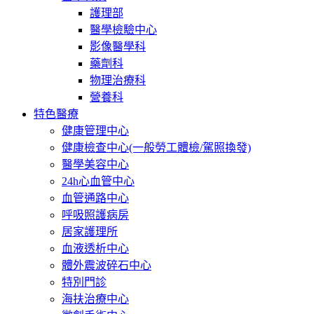
護理部
醫學檢驗中心
影像醫學科
藥劑科
物理治療科
營養科
特色醫療
健康管理中心
健康檢查中心(一般勞工體檢/駕照換發)
醫學美容中心
24h心血管中心
血管通路中心
呼吸照護病房
居家護理所
血液透析中心
體外震波碎石中心
特別門診
海扶治療中心