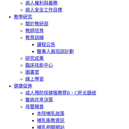
病人權利與義務
病人安全工作目標
教學研究
關於教研部
教師培育
教育訓練
課程公告
醫事人員培訓計劃
研究成果
臨床技能中心
圖書室
線上學習
健康促進
成人預防保健服務暨B、C肝炎篩檢
醫病共享決策
母嬰親善
本院哺乳政策
哺乳衛教資訊
哺乳相關網站