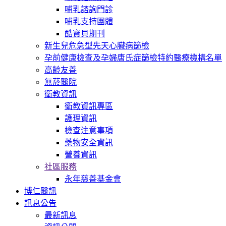
哺乳諮詢門診
哺乳支持團體
酷寶貝期刊
新生兒危急型先天心臟病篩檢
孕前健康檢查及孕婦唐氏症篩檢特約醫療機構名單
高齡友善
無菸醫院
衛教資訊
衛教資訊專區
護理資訊
檢查注意事項
藥物安全資訊
營養資訊
社區服務
永年慈善基金會
博仁醫訊
訊息公告
最新訊息