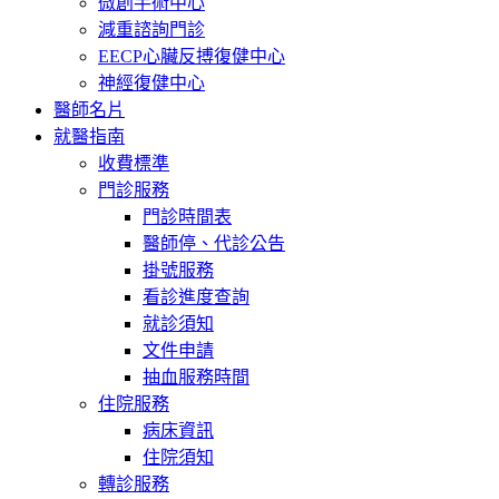
微創手術中心
減重諮詢門診
EECP心臟反搏復健中心
神經復健中心
醫師名片
就醫指南
收費標準
門診服務
門診時間表
醫師停、代診公告
掛號服務
看診進度查詢
就診須知
文件申請
抽血服務時間
住院服務
病床資訊
住院須知
轉診服務