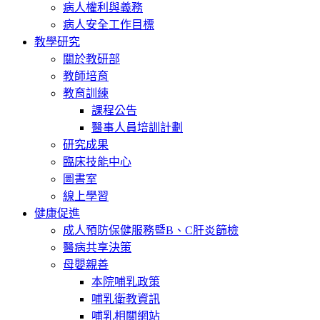
病人權利與義務
病人安全工作目標
教學研究
關於教研部
教師培育
教育訓練
課程公告
醫事人員培訓計劃
研究成果
臨床技能中心
圖書室
線上學習
健康促進
成人預防保健服務暨B、C肝炎篩檢
醫病共享決策
母嬰親善
本院哺乳政策
哺乳衛教資訊
哺乳相關網站