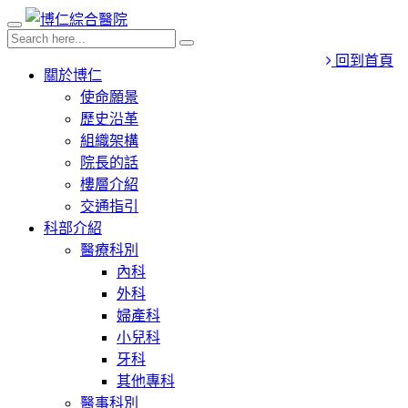
回到首頁
關於博仁
使命願景
歷史沿革
組織架構
院長的話
樓層介紹
交通指引
科部介紹
醫療科別
內科
外科
婦產科
小兒科
牙科
其他專科
醫事科別