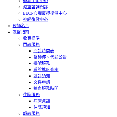
微創手術中心
減重諮詢門診
EECP心臟反搏復健中心
神經復健中心
醫師名片
就醫指南
收費標準
門診服務
門診時間表
醫師停、代診公告
掛號服務
看診進度查詢
就診須知
文件申請
抽血服務時間
住院服務
病床資訊
住院須知
轉診服務