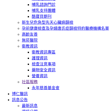
哺乳諮詢門診
哺乳支持團體
酷寶貝期刊
新生兒危急型先天心臟病篩檢
孕前健康檢查及孕婦唐氏症篩檢特約醫療機構名單
高齡友善
無菸醫院
衛教資訊
衛教資訊專區
護理資訊
檢查注意事項
藥物安全資訊
營養資訊
社區服務
永年慈善基金會
博仁醫訊
訊息公告
最新訊息