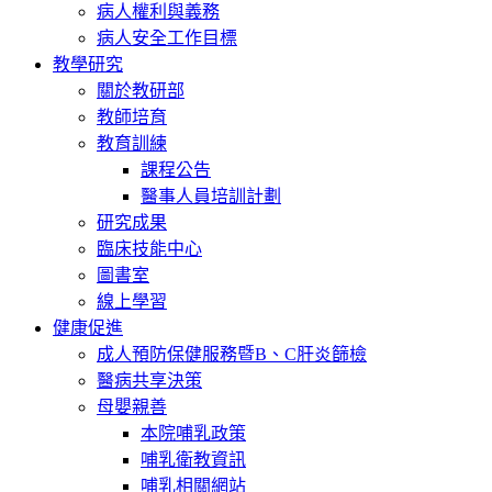
病人權利與義務
病人安全工作目標
教學研究
關於教研部
教師培育
教育訓練
課程公告
醫事人員培訓計劃
研究成果
臨床技能中心
圖書室
線上學習
健康促進
成人預防保健服務暨B、C肝炎篩檢
醫病共享決策
母嬰親善
本院哺乳政策
哺乳衛教資訊
哺乳相關網站