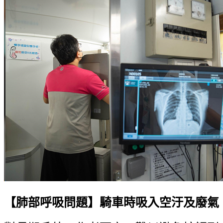
【肺部呼吸問題】騎車時吸入空汙及廢氣