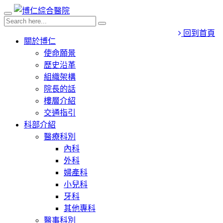
回到首頁
關於博仁
使命願景
歷史沿革
組織架構
院長的話
樓層介紹
交通指引
科部介紹
醫療科別
內科
外科
婦產科
小兒科
牙科
其他專科
醫事科別