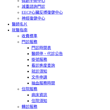
微創手術中心
減重諮詢門診
EECP心臟反搏復健中心
神經復健中心
醫師名片
就醫指南
收費標準
門診服務
門診時間表
醫師停、代診公告
掛號服務
看診進度查詢
就診須知
文件申請
抽血服務時間
住院服務
病床資訊
住院須知
轉診服務