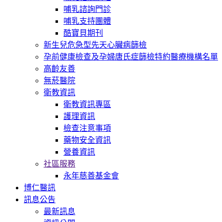
哺乳諮詢門診
哺乳支持團體
酷寶貝期刊
新生兒危急型先天心臟病篩檢
孕前健康檢查及孕婦唐氏症篩檢特約醫療機構名單
高齡友善
無菸醫院
衛教資訊
衛教資訊專區
護理資訊
檢查注意事項
藥物安全資訊
營養資訊
社區服務
永年慈善基金會
博仁醫訊
訊息公告
最新訊息