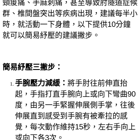
頸痠痛、手麻刺痛，甚至導致肘隧道症候
群、椎間盤突出等疾病出現，建議每半小
時，就活動一下身體，以下提供10分鐘
就可以簡易紓壓的建議撇步。
簡易紓壓三撇步
：
手腕壓力
減緩：
將手肘往前伸直抬
起，手指打直手腕向上或向下彎曲90
度，由另一手緊握伸展側手掌，往後
伸展直到感受到手腕有被牽拉的感
覺，每次動作維持15秒，左右手向上
或向下各3次。