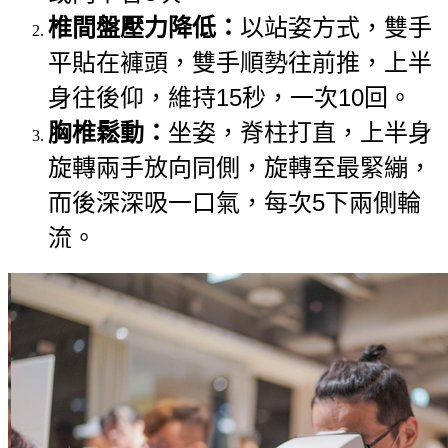
椎間盤壓力
降低：
以站姿方式，雙手
平貼在褲頭，雙手順勢往前推，上半
身往後仰，維持15秒，一次10回。
胸椎鬆動：
坐姿，脊柱打直，上半身
旋轉兩手放向同側，旋轉至最緊繃，
而後深深吸一口氣，每次5下兩側輪
流。