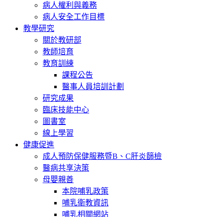
病人權利與義務
病人安全工作目標
教學研究
關於教研部
教師培育
教育訓練
課程公告
醫事人員培訓計劃
研究成果
臨床技能中心
圖書室
線上學習
健康促進
成人預防保健服務暨B、C肝炎篩檢
醫病共享決策
母嬰親善
本院哺乳政策
哺乳衛教資訊
哺乳相關網站