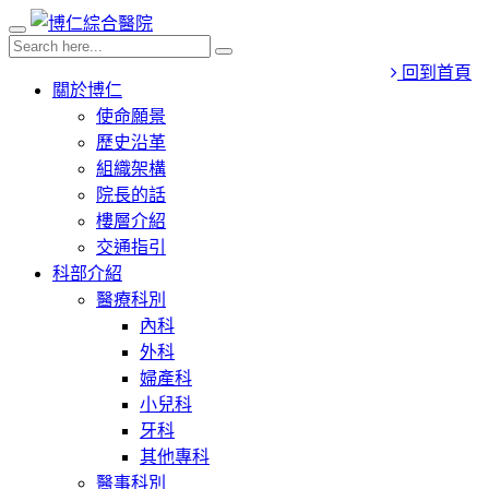
回到首頁
關於博仁
使命願景
歷史沿革
組織架構
院長的話
樓層介紹
交通指引
科部介紹
醫療科別
內科
外科
婦產科
小兒科
牙科
其他專科
醫事科別