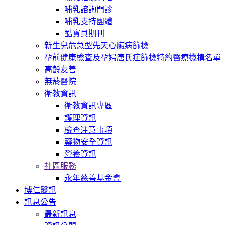
哺乳諮詢門診
哺乳支持團體
酷寶貝期刊
新生兒危急型先天心臟病篩檢
孕前健康檢查及孕婦唐氏症篩檢特約醫療機構名單
高齡友善
無菸醫院
衛教資訊
衛教資訊專區
護理資訊
檢查注意事項
藥物安全資訊
營養資訊
社區服務
永年慈善基金會
博仁醫訊
訊息公告
最新訊息