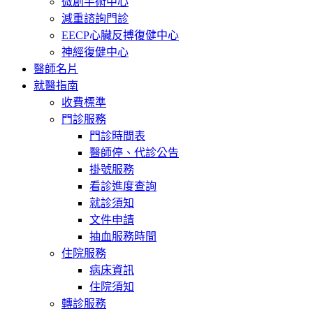
微創手術中心
減重諮詢門診
EECP心臟反搏復健中心
神經復健中心
醫師名片
就醫指南
收費標準
門診服務
門診時間表
醫師停、代診公告
掛號服務
看診進度查詢
就診須知
文件申請
抽血服務時間
住院服務
病床資訊
住院須知
轉診服務