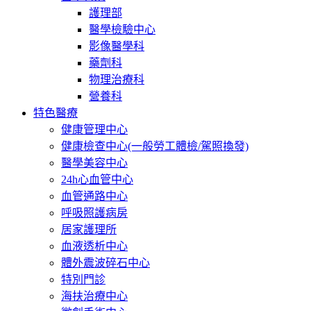
護理部
醫學檢驗中心
影像醫學科
藥劑科
物理治療科
營養科
特色醫療
健康管理中心
健康檢查中心(一般勞工體檢/駕照換發)
醫學美容中心
24h心血管中心
血管通路中心
呼吸照護病房
居家護理所
血液透析中心
體外震波碎石中心
特別門診
海扶治療中心