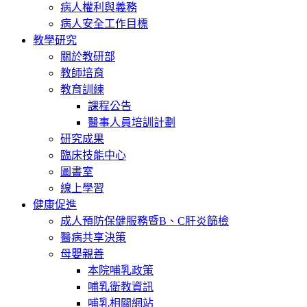
病人權利與義務
病人安全工作目標
教學研究
關於教研部
教師培育
教育訓練
課程公告
醫事人員培訓計劃
研究成果
臨床技能中心
圖書室
線上學習
健康促進
成人預防保健服務暨B、C肝炎篩檢
醫病共享決策
母嬰親善
本院哺乳政策
哺乳衛教資訊
哺乳相關網站