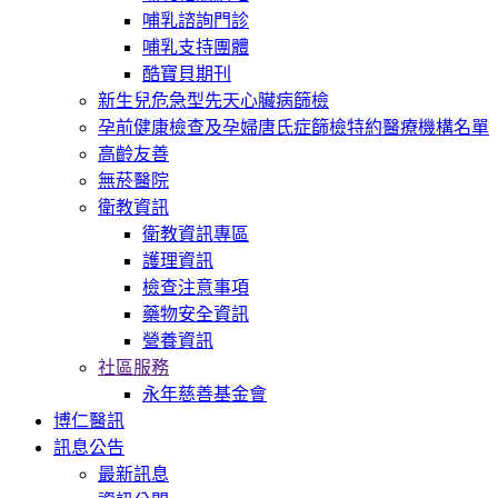
哺乳諮詢門診
哺乳支持團體
酷寶貝期刊
新生兒危急型先天心臟病篩檢
孕前健康檢查及孕婦唐氏症篩檢特約醫療機構名單
高齡友善
無菸醫院
衛教資訊
衛教資訊專區
護理資訊
檢查注意事項
藥物安全資訊
營養資訊
社區服務
永年慈善基金會
博仁醫訊
訊息公告
最新訊息