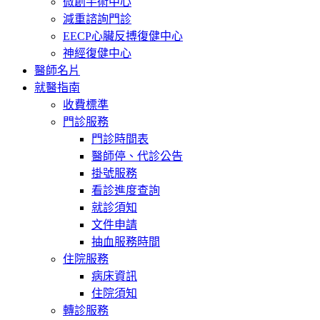
微創手術中心
減重諮詢門診
EECP心臟反搏復健中心
神經復健中心
醫師名片
就醫指南
收費標準
門診服務
門診時間表
醫師停、代診公告
掛號服務
看診進度查詢
就診須知
文件申請
抽血服務時間
住院服務
病床資訊
住院須知
轉診服務