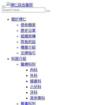
關於博仁
使命願景
歷史沿革
組織架構
院長的話
樓層介紹
交通指引
科部介紹
醫療科別
內科
外科
婦產科
小兒科
牙科
其他專科
醫事科別