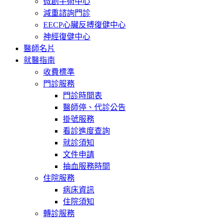
微創手術中心
減重諮詢門診
EECP心臟反搏復健中心
神經復健中心
醫師名片
就醫指南
收費標準
門診服務
門診時間表
醫師停、代診公告
掛號服務
看診進度查詢
就診須知
文件申請
抽血服務時間
住院服務
病床資訊
住院須知
轉診服務