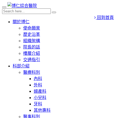
回到首頁
關於博仁
使命願景
歷史沿革
組織架構
院長的話
樓層介紹
交通指引
科部介紹
醫療科別
內科
外科
婦產科
小兒科
牙科
其他專科
醫事科別