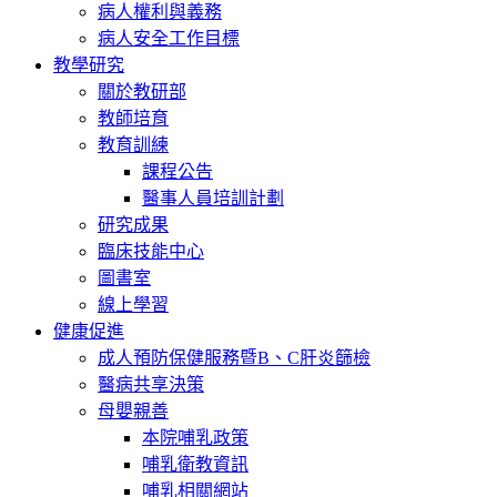
病人權利與義務
病人安全工作目標
教學研究
關於教研部
教師培育
教育訓練
課程公告
醫事人員培訓計劃
研究成果
臨床技能中心
圖書室
線上學習
健康促進
成人預防保健服務暨B、C肝炎篩檢
醫病共享決策
母嬰親善
本院哺乳政策
哺乳衛教資訊
哺乳相關網站