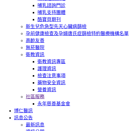
哺乳諮詢門診
哺乳支持團體
酷寶貝期刊
新生兒危急型先天心臟病篩檢
孕前健康檢查及孕婦唐氏症篩檢特約醫療機構名單
高齡友善
無菸醫院
衛教資訊
衛教資訊專區
護理資訊
檢查注意事項
藥物安全資訊
營養資訊
社區服務
永年慈善基金會
博仁醫訊
訊息公告
最新訊息